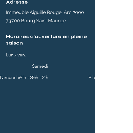
Adresse
Immeuble Aiguille Rouge, Arc 2000
73700 Bourg Saint Maurice
Horaires d'ouverture en pleine
saison
Lun.- ven.
Samedi
Dimanche
9 h - 2 h
8 h - 2 h
9 h - 2 h