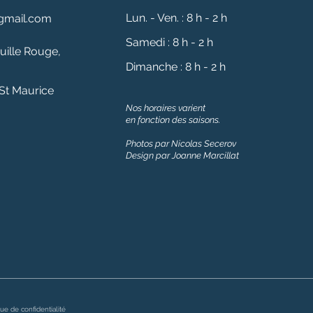
Lun. - Ven. : 8 h - 2 h
gmail.com
​​Samedi : 8 h - 2 h
ille Rouge,
​Dimanche : 8 h - 2 h
St Maurice
Nos horaires varient
en fonction des saisons.
Photos par Nicolas Secerov
Design par Joanne Marcillat
que de confidentialité